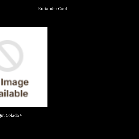
Koriander Cool
gin Colada
G