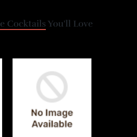
e Cocktails
You'll Love