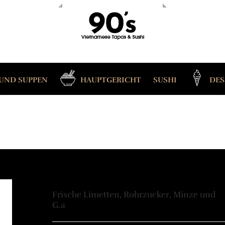
UND SUPPEN
HAUPTGERICHT
SUSHI
DES
Frische Limetten, Rohrzucker, Minze und
G.a