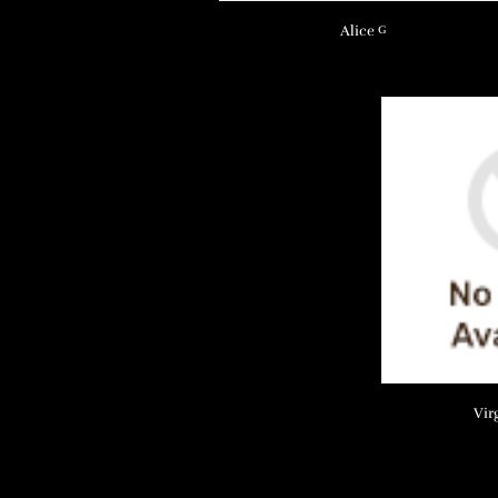
Alice
G
Vir